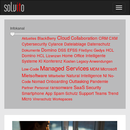
Infokanal
Cloud
Collaboration
CRM
BlackBerry
CXM
Aktuelles
Cybersecurity
Cylance
Dateiablage
Datenschutz
Domino
DSS
EFSS
HCL
Gedys
Dokumente
FileSync
Domino
Home Office
Intelligente
HCL Lizenzen
Systeme
KI
Konferenz
Kosten
Legacy-Anwendungen
Managed Services
MDM
Microsoft
Low-Code
Mietsoftware
Natural Intelligence
NI
No-
Mitarbeiter
Outtasking
Nomad
Onboarding
Pandemie
Code
SaaS
Security
ransomware
Partner
Personal
Support
Smartphone App
Spam Schutz
Teams
Trend
Micro
Virenschutz
Workspaces