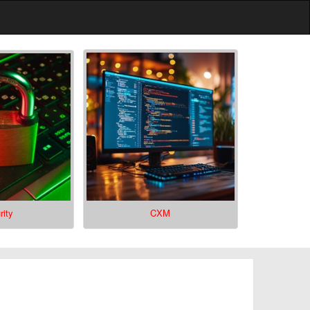
rity
CXM