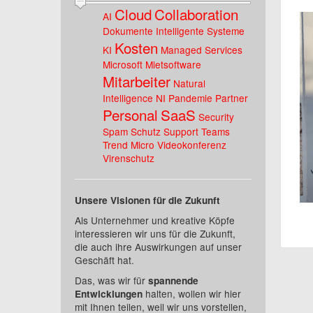
Cloud
Collaboration
AI
Dokumente
Intelligente Systeme
Kosten
KI
Managed Services
Microsoft
Mietsoftware
Mitarbeiter
Natural
Intelligence
NI
Pandemie
Partner
Personal
SaaS
Security
Spam Schutz
Support
Teams
Trend Micro
Videokonferenz
Virenschutz
Unsere Visionen für die Zukunft
Als Unternehmer und kreative Köpfe
interessieren wir uns für die Zukunft,
die auch ihre Auswirkungen auf unser
Geschäft hat.
Das, was wir für
spannende
halten, wollen wir hier
Entwicklungen
mit Ihnen teilen, weil wir uns vorstellen,