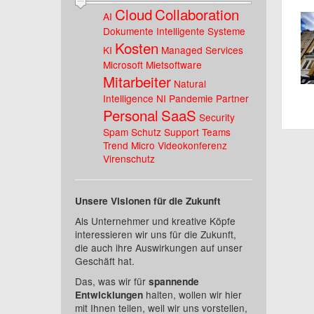
Cloud
Collaboration
AI
Dokumente
Intelligente Systeme
Kosten
KI
Managed Services
Microsoft
Mietsoftware
Mitarbeiter
Natural
Intelligence
NI
Pandemie
Partner
Personal
SaaS
Security
Spam Schutz
Support
Teams
Trend Micro
Videokonferenz
Virenschutz
Unsere Visionen für die Zukunft
Als Unternehmer und kreative Köpfe
interessieren wir uns für die Zukunft,
die auch ihre Auswirkungen auf unser
Geschäft hat.
Das, was wir für
spannende
halten, wollen wir hier
Entwicklungen
mit Ihnen teilen, weil wir uns vorstellen,