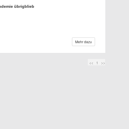
ndemie übrigblieb
Mehr dazu
<<
1
>>