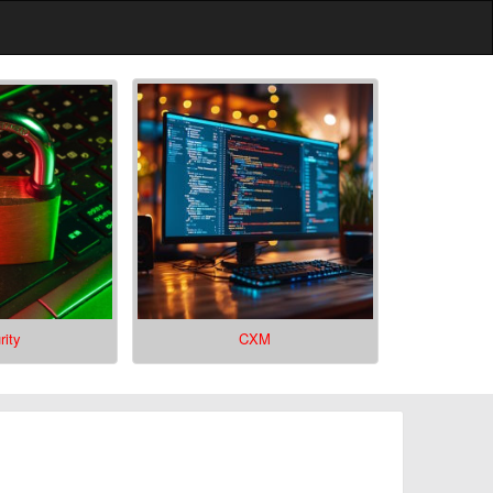
rity
CXM